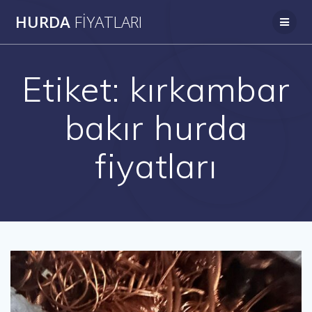
Skip
HURDA
FIYATLARI
to
content
Etiket:
kırkambar
bakır hurda
fiyatları