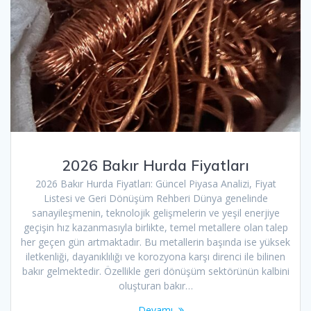
2026 Bakır Hurda Fiyatları
2026 Bakır Hurda Fiyatları: Güncel Piyasa Analizi, Fiyat
Listesi ve Geri Dönüşüm Rehberi Dünya genelinde
sanayileşmenin, teknolojik gelişmelerin ve yeşil enerjiye
geçişin hız kazanmasıyla birlikte, temel metallere olan talep
her geçen gün artmaktadır. Bu metallerin başında ise yüksek
iletkenliği, dayanıklılığı ve korozyona karşı direnci ile bilinen
bakır gelmektedir. Özellikle geri dönüşüm sektörünün kalbini
oluşturan bakır…
Devamı