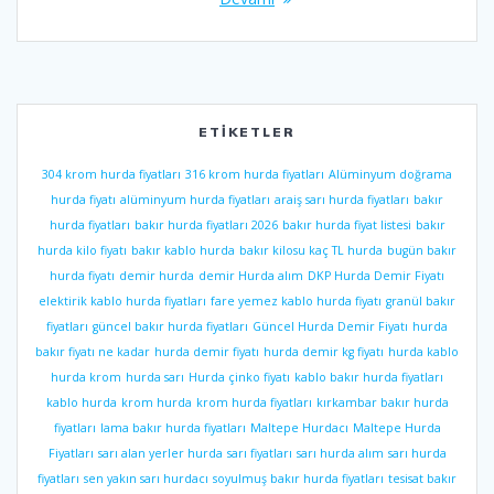
ETIKETLER
304 krom hurda fiyatları
316 krom hurda fiyatları
Alüminyum doğrama
hurda fiyatı
alüminyum hurda fiyatları
araiş sarı hurda fiyatları
bakır
hurda fiyatları
bakır hurda fiyatları 2026
bakır hurda fiyat listesi
bakır
hurda kilo fiyatı
bakır kablo hurda
bakır kilosu kaç TL hurda
bugün bakır
hurda fiyatı
demir hurda
demir Hurda alım
DKP Hurda Demir Fiyatı
elektirik kablo hurda fiyatları
fare yemez kablo hurda fiyatı
granül bakır
fiyatları
güncel bakır hurda fiyatları
Güncel Hurda Demir Fiyatı
hurda
bakır fiyatı ne kadar
hurda demir fiyatı
hurda demir kg fiyatı
hurda kablo
hurda krom
hurda sarı
Hurda çinko fiyatı
kablo bakır hurda fiyatları
kablo hurda
krom hurda
krom hurda fiyatları
kırkambar bakır hurda
fiyatları
lama bakır hurda fiyatları
Maltepe Hurdacı
Maltepe Hurda
Fiyatları
sarı alan yerler hurda
sarı fiyatları
sarı hurda alım
sarı hurda
fiyatları
sen yakın sarı hurdacı
soyulmuş bakır hurda fiyatları
tesisat bakır