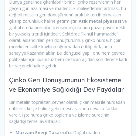
Dünya genelinde çıkarılabilir birincil çinko rezervlerinin her
geçen gün azalması ve madencilik maliyetlerinin artması, bu
değerli metalin geri dönüşümünü artık bir tercih olmaktan
çıkarıp zorunluluk haline getirmiştir.
Atık metal piyasası
ve
global emtia borsaları içerisinde çinkonun pazar payı sürekli
bir yükseliş trendi içindedir. Sektörde “ikincil hammadde”
olarak adlandırılan geri dönüştürülmüş çinko hurda, hiçbir
moleküler kalite kaybına uğramadan eritilip defalarca
sanayiye kazandırılabilir. Bu döngüsel yapı, onu hem çevreci
politikalar için kusursuz hem de ticari açıdan son derece kârlı
bir seçenek haline getirir.
Çinko Geri Dönüşümünün Ekosisteme
ve Ekonomiye Sağladığı Dev Faydalar
Bir metalin topraktan cevher olarak çıkarılması ile hurdadan
eritilerek külçe haline getirilmesi arasında devasa farklar
vardır. İşte hurda çinko toplama ve işleme sürecinin
sağladığı temel avantajlar:
Mazzam Enerji Tasarrufu:
Doğal maden