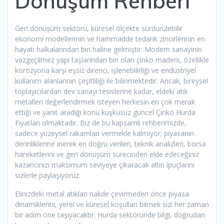
Dönüşüm Rehberi
Geri dönüşüm sektörü, küresel ölçekte sürdürülebilir
ekonomi modellerinin ve hammadde tedarik zincirlerinin en
hayati halkalarından biri haline gelmiştir. Modern sanayinin
vazgeçilmez yapı taşlarından biri olan çinko madeni, özellikle
korozyona karşı eşsiz direnci, işlenebilirliği ve endüstriyel
kullanım alanlarının çeşitliliği ile bilinmektedir. Ancak, bireysel
toplayıcılardan dev sanayi tesislerine kadar, eldeki atık
metalleri değerlendirmek isteyen herkesin en çok merak
ettiği ve yanıt aradığı konu kuşkusuz güncel Çinko Hurda
Fiyatları olmaktadır. Biz de bu kapsamlı rehberimizde,
sadece yüzeysel rakamları vermekle kalmıyor; piyasanın
derinliklerine inerek en doğru verileri, teknik analizleri, borsa
hareketlerini ve geri dönüşüm sürecinden elde edeceğiniz
kazancınızı maksimum seviyeye çıkaracak altın ipuçlarını
sizlerle paylaşıyoruz.
Elinizdeki metal atıkları nakde çevirmeden önce piyasa
dinamiklerini, yerel ve küresel koşulları bilmek sizi her zaman
bir adım öne taşıyacaktır. Hurda sektöründe bilgi, doğrudan