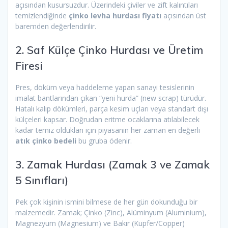
açısından kusursuzdur. Üzerindeki çiviler ve zift kalıntıları
temizlendiğinde
çinko levha hurdası fiyatı
açısından üst
baremden değerlendirilir.
2. Saf Külçe Çinko Hurdası ve Üretim
Firesi
Pres, döküm veya haddeleme yapan sanayi tesislerinin
imalat bantlarından çıkan “yeni hurda” (new scrap) türüdür.
Hatalı kalıp dökümleri, parça kesim uçları veya standart dışı
külçeleri kapsar. Doğrudan eritme ocaklarına atılabilecek
kadar temiz oldukları için piyasanın her zaman en değerli
atık çinko bedeli
bu gruba ödenir.
3. Zamak Hurdası (Zamak 3 ve Zamak
5 Sınıfları)
Pek çok kişinin ismini bilmese de her gün dokunduğu bir
malzemedir. Zamak; Çinko (Zinc), Alüminyum (Aluminium),
Magnezyum (Magnesium) ve Bakır (Kupfer/Copper)