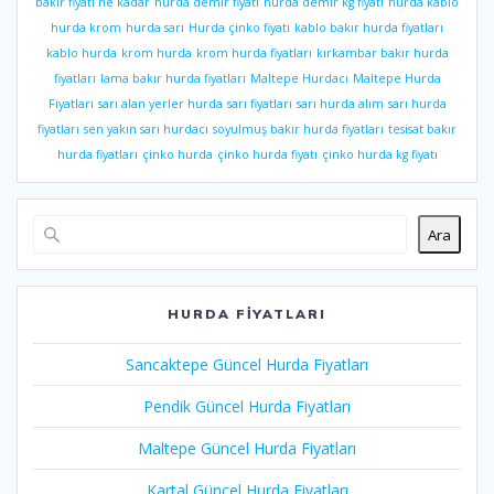
bakır fiyatı ne kadar
hurda demir fiyatı
hurda demir kg fiyatı
hurda kablo
hurda krom
hurda sarı
Hurda çinko fiyatı
kablo bakır hurda fiyatları
kablo hurda
krom hurda
krom hurda fiyatları
kırkambar bakır hurda
fiyatları
lama bakır hurda fiyatları
Maltepe Hurdacı
Maltepe Hurda
Fiyatları
sarı alan yerler hurda
sarı fiyatları
sarı hurda alım
sarı hurda
fiyatları
sen yakın sarı hurdacı
soyulmuş bakır hurda fiyatları
tesisat bakır
hurda fiyatları
çinko hurda
çinko hurda fiyatı
çinko hurda kg fiyatı
Ara
HURDA FIYATLARI
Sancaktepe Güncel Hurda Fiyatları
Pendik Güncel Hurda Fiyatları
Maltepe Güncel Hurda Fiyatları
Kartal Güncel Hurda Fiyatları