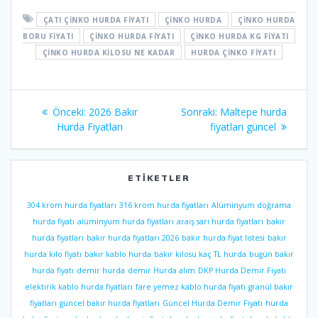
ÇATI ÇINKO HURDA FIYATI
ÇINKO HURDA
ÇINKO HURDA
BORU FIYATI
ÇINKO HURDA FIYATI
ÇINKO HURDA KG FIYATI
ÇINKO HURDA KILOSU NE KADAR
HURDA ÇINKO FIYATI
Yazı
Önceki
Sonraki
Önceki:
2026 Bakır
Sonraki:
Maltepe hurda
gezinmesi
yazı:
yazı:
Hurda Fiyatları
fiyatları güncel
ETIKETLER
304 krom hurda fiyatları
316 krom hurda fiyatları
Alüminyum doğrama
hurda fiyatı
alüminyum hurda fiyatları
araiş sarı hurda fiyatları
bakır
hurda fiyatları
bakır hurda fiyatları 2026
bakır hurda fiyat listesi
bakır
hurda kilo fiyatı
bakır kablo hurda
bakır kilosu kaç TL hurda
bugün bakır
hurda fiyatı
demir hurda
demir Hurda alım
DKP Hurda Demir Fiyatı
elektirik kablo hurda fiyatları
fare yemez kablo hurda fiyatı
granül bakır
fiyatları
güncel bakır hurda fiyatları
Güncel Hurda Demir Fiyatı
hurda