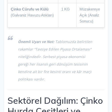
Çinko Cürufu ve Külü
1 KG
Müzakereye
(Galvaniz Havuzu Atıkları)
Açık (Analiz
Sonucu)
Önemli Uyarı ve Not:
Tablomuzda belirtilen
rakamlar “Tavsiye Edilen Piyasa Ortalaması”
niteliğindedir. Serbest piyasa ekonomisi
gereği her lisanslı geri dönüşüm tesisinin
kendine ait bir fire kesinti oranı ve kâr marjı
politikası vardır.
Sektörel Dağılım: Çinko
Hurda Çeşitleri ve