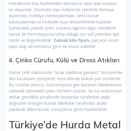
metallerinin baş harflerinden (Almanca) adını alan meşhur
bir alaşımdır. Otomotiv kapı kollarında, tekstilde fermuar
dişlerinde, mobilya menteşelerinde, sıhhi tesisat
bataryalarında ve hediyelik eşya dökümlerinde kullanılır.
İçerisindeki yüksek çinko oranına rağmen diğer metallerle
karışık bir formülasyona sahip olduğu için saf çinkodan ayrı
tartılır ve değerlendirilir.
Zamak kilo fiyatı
, parçanın krom
kaplı olup olmamasına göre de revize edilebilir.
4. Çinko Cürufu, Külü ve Dross Atıkları
Demir çelik sektöründe “sıcak daldırma galvaniz” tesislerinde
dev kazanların yüzeyinde veya dibinde biriken yan ürünlerdir.
Bu cüruflar (dross), özel kimyasal geri kazanım fabrikalarına
satılarak içlerindeki çinko zerreleri süzülür. Bu tür endüstriyel
atıklar genellikle perakende hurdacılar tarafından değil,
doğrudan entegre lisanslı fabrikalar tarafından analiz
yapılarak (laboratuvar sonuçlarına göre) fiyatlandırılır.
Türkiye’de Hurda Metal