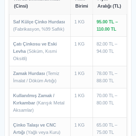
(Cinsi)
Birimi
Aralığı (TL)
Saf Külçe Çinko Hurdası
1 KG
95.00 TL –
(Fabrikasyon, %99 Saflık)
110.00 TL
Çatı Çinkosu ve Eski
1 KG
82.00 TL –
Levha
(Söküm, Kısmi
94.00 TL
Oksitli)
Zamak Hurdası
(Temiz
1 KG
78.00 TL –
İmalat / Döküm Artığı)
88.00 TL
Kullanılmış Zamak /
1 KG
70.00 TL –
Kırkambar
(Karışık Metal
80.00 TL
Aksamlar)
Çinko Talaşı ve CNC
1 KG
65.00 TL –
Artığı
(Yağlı veya Kuru)
75.00 TL