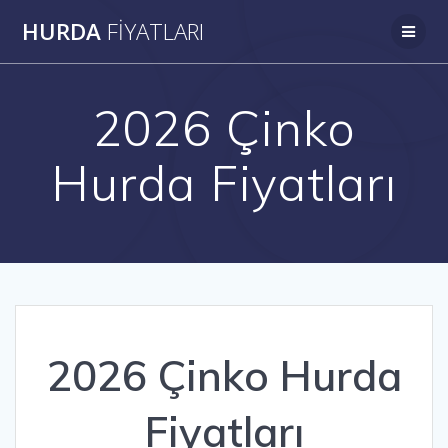
Skip
HURDA
FIYATLARI
to
content
2026 Çinko
Hurda Fiyatları
2026 Çinko Hurda
Fiyatları