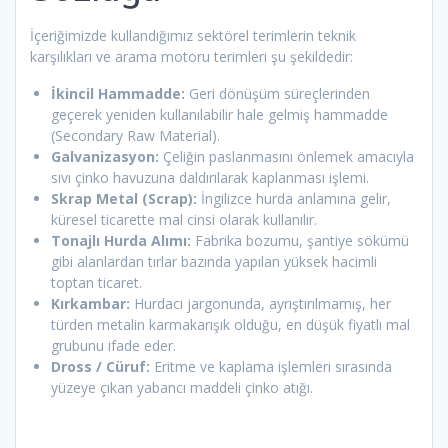
İçeriğimizde kullandığımız sektörel terimlerin teknik
karşılıkları ve arama motoru terimleri şu şekildedir:
İkincil Hammadde:
Geri dönüşüm süreçlerinden
geçerek yeniden kullanılabilir hale gelmiş hammadde
(Secondary Raw Material).
Galvanizasyon:
Çeliğin paslanmasını önlemek amacıyla
sıvı çinko havuzuna daldırılarak kaplanması işlemi.
Skrap Metal (Scrap):
İngilizce hurda anlamına gelir,
küresel ticarette mal cinsi olarak kullanılır.
Tonajlı Hurda Alımı:
Fabrika bozumu, şantiye sökümü
gibi alanlardan tırlar bazında yapılan yüksek hacimli
toptan ticaret.
Kırkambar:
Hurdacı jargonunda, ayrıştırılmamış, her
türden metalin karmakarışık olduğu, en düşük fiyatlı mal
grubunu ifade eder.
Dross / Cüruf:
Eritme ve kaplama işlemleri sırasında
yüzeye çıkan yabancı maddeli çinko atığı.