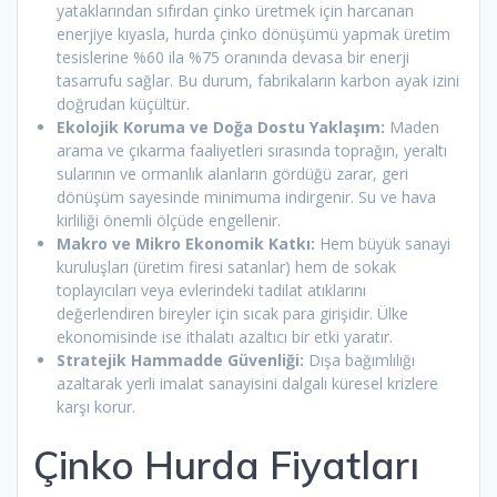
yataklarından sıfırdan çinko üretmek için harcanan
enerjiye kıyasla, hurda çinko dönüşümü yapmak üretim
tesislerine %60 ila %75 oranında devasa bir enerji
tasarrufu sağlar. Bu durum, fabrikaların karbon ayak izini
doğrudan küçültür.
Ekolojik Koruma ve Doğa Dostu Yaklaşım:
Maden
arama ve çıkarma faaliyetleri sırasında toprağın, yeraltı
sularının ve ormanlık alanların gördüğü zarar, geri
dönüşüm sayesinde minimuma indirgenir. Su ve hava
kirliliği önemli ölçüde engellenir.
Makro ve Mikro Ekonomik Katkı:
Hem büyük sanayi
kuruluşları (üretim firesi satanlar) hem de sokak
toplayıcıları veya evlerindeki tadilat atıklarını
değerlendiren bireyler için sıcak para girişidir. Ülke
ekonomisinde ise ithalatı azaltıcı bir etki yaratır.
Stratejik Hammadde Güvenliği:
Dışa bağımlılığı
azaltarak yerli imalat sanayisini dalgalı küresel krizlere
karşı korur.
Çinko Hurda Fiyatları