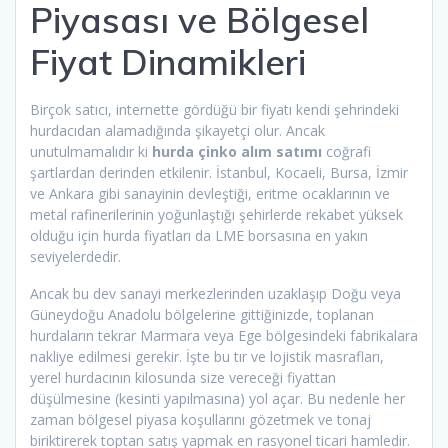
Piyasası ve Bölgesel
Fiyat Dinamikleri
Birçok satıcı, internette gördüğü bir fiyatı kendi şehrindeki
hurdacıdan alamadığında şikayetçi olur. Ancak
unutulmamalıdır ki
hurda çinko alım satımı
coğrafi
şartlardan derinden etkilenir. İstanbul, Kocaeli, Bursa, İzmir
ve Ankara gibi sanayinin devleştiği, eritme ocaklarının ve
metal rafinerilerinin yoğunlaştığı şehirlerde rekabet yüksek
olduğu için hurda fiyatları da LME borsasına en yakın
seviyelerdedir.
Ancak bu dev sanayi merkezlerinden uzaklaşıp Doğu veya
Güneydoğu Anadolu bölgelerine gittiğinizde, toplanan
hurdaların tekrar Marmara veya Ege bölgesindeki fabrikalara
nakliye edilmesi gerekir. İşte bu tır ve lojistik masrafları,
yerel hurdacının kilosunda size vereceği fiyattan
düşülmesine (kesinti yapılmasına) yol açar. Bu nedenle her
zaman bölgesel piyasa koşullarını gözetmek ve tonaj
biriktirerek toptan satış yapmak en rasyonel ticari hamledir.