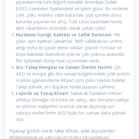
piyasalarında tüm değerli metaller Amerikan Doları
(USD) üzerinden fiyatlandırılır ve işlem görür. Bu nedenle
LME çinko endeksi sabit kalsa bile, yurt içindeki döviz
kurunda yaşanan bir artış, Türk Lirası bazındaki hurda
alım rakamlarını otomatik olarak yukarı çeker.
Hurdanın İçeriği, Kalitesi ve Saflık Derecesi:
Her
çinko aynı fiyattan satılamaz. %99 saflıktaki bir üretim
artığı levha ile içinde demir vidalar, plastik contalar ve
boya kalıntıları barındıran eski bir çatı çinkosu arasında
fire farkından dolayı fiyat uçurumları vardır.
Arz-Talep Dengesi ve Sanayi Üretim Hacmi:
Çin,
ABD ve Avrupa gibi dev sanayi bölgelerindeki çelik üretim
oranları (galvanizleme ihtiyacı için) çinko talebini belirler.
Talep yüksek, arz düşükse hurda piyasası şahlanır.
Lojistik ve Tonaj Kriteri:
Satılacak hurdanın miktarı
arttıkça (örneğin 10 tonluk bir satış), alıcı firmanın nakliye
ve işletme maliyetleri oransal olarak düşeceği için
satıcıya verilen birim (KG) fiyatı her zaman daha yüksek
olur.
Piyasayı günlük olarak takip etmek, anlık düşüşlerden
etkilenmemek ve satış için en doğru zamanlamayı